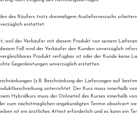
Lieferung nach Eingang des Rechnungsbetrages.
lden des Käufers trotz dreimaligem Auslieferversuchs scheiter
erzüglich erstattet.
st, weil der Verkäufer mit diesem Produkt von seinem Lieferan
diesem Fall wird der Verkäufer den Kunden unverzüglich infor
vergleichbares Produkt verfügbar ist oder der Kunde keine Li
chte Gegenleistungen unverzüglich erstatten.
beschränkungen (z.B. Beschränkung der Lieferungen auf besti
Produktbeschreibung unterrichtet. Der Kurs muss innerhalb vo
inem Hybridkurs muss der Onlineteil des Kurses innerhalb von 
er zum nächstmöglichen angekündigten Termin absolviert wer
iben ist ein ärztliches Attest erforderlich und es kann ein Te