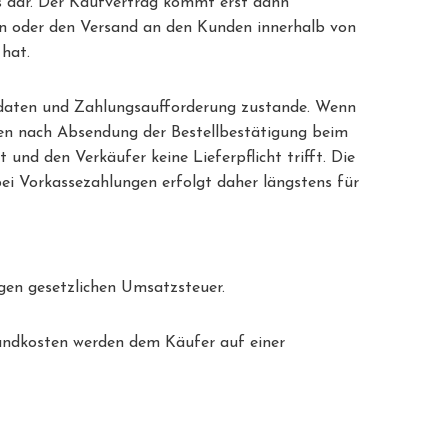
gs dar. Der Kaufvertrag kommt erst dann
en oder den Versand an den Kunden innerhalb von
hat.
ankdaten und Zahlungsaufforderung zustande. Wenn
agen nach Absendung der Bestellbestätigung beim
t und den Verkäufer keine Lieferpflicht trifft. Die
bei Vorkassezahlungen erfolgt daher längstens für
tigen gesetzlichen Umsatzsteuer.
sandkosten werden dem Käufer auf einer