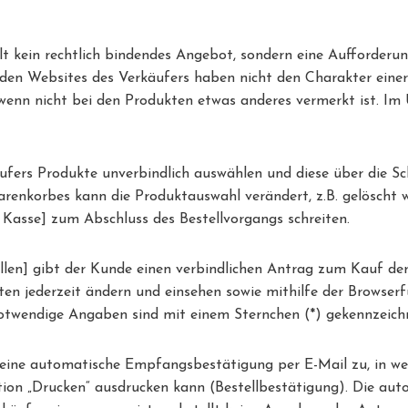
lt kein rechtlich bindendes Angebot, sondern eine Aufforderun
den Websites des Verkäufers haben nicht den Charakter einer
 wenn nicht bei den Produkten etwas anderes vermerkt ist. Im
fers Produkte unverbindlich auswählen und diese über die Sc
enkorbes kann die Produktauswahl verändert, z.B. gelöscht w
 Kasse] zum Abschluss des Bestellvorgangs schreiten.
stellen] gibt der Kunde einen verbindlichen Antrag zum Kauf d
ten jederzeit ändern und einsehen sowie mithilfe der Browse
otwendige Angaben sind mit einem Sternchen (*) gekennzeich
 eine automatische Empfangsbestätigung per E-Mail zu, in we
ktion „Drucken“ ausdrucken kann (Bestellbestätigung). Die a