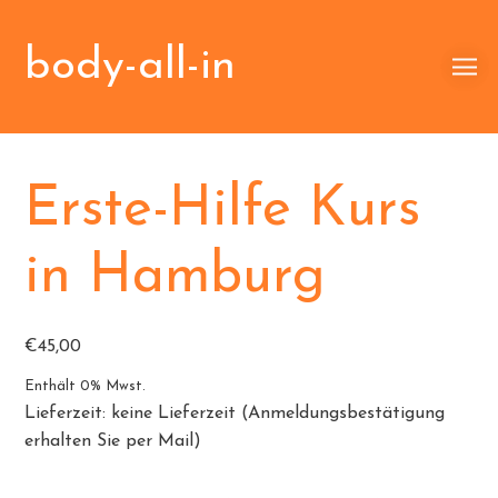
Zertifiziert durch DGUV –
body-all-in
Kennziffer 8.1292
Hier geht's zum E-Learning
Erste-Hilfe Kurs
in Hamburg
€
45,00
Enthält 0% Mwst.
Lieferzeit: keine Lieferzeit (Anmeldungsbestätigung
erhalten Sie per Mail)