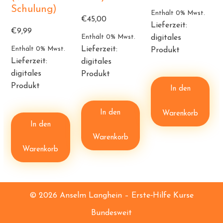
Schulung)
Enthält 0% Mwst.
€
45,00
Lieferzeit:
€
9,99
Enthält 0% Mwst.
digitales
Lieferzeit:
Enthält 0% Mwst.
Produkt
Lieferzeit:
digitales
digitales
Produkt
Produkt
In den
In den
Warenkorb
In den
Warenkorb
Warenkorb
© 2026 Anselm Langhein – Erste‑Hilfe Kurse
Bundesweit